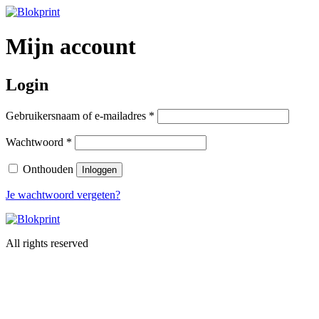
Skip
to
content
Mijn account
Login
Gebruikersnaam of e-mailadres
*
Wachtwoord
*
Onthouden
Inloggen
Je wachtwoord vergeten?
All rights reserved